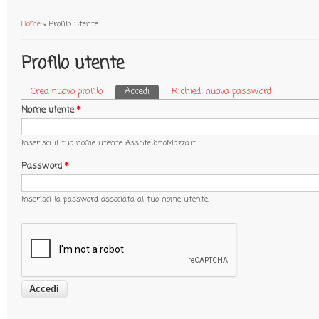
Home
» Profilo utente
Tu sei qui
Profilo utente
Crea nuovo profilo
Accedi
(scheda attiva)
Richiedi nuova password
Schede primarie
Nome utente
*
Inserisci il tuo nome utente Ass.StefanoMazza.it.
Password
*
Inserisci la password associata al tuo nome utente.