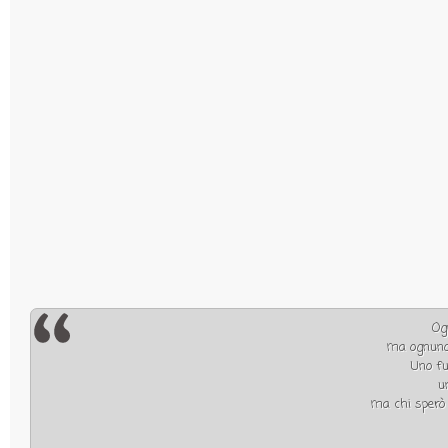
Og
ma ognuno 
Uno fu
u
ma chi sperò l