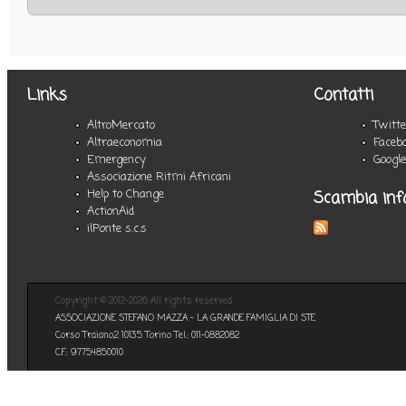
Links
Contatti
AltroMercato
Twitt
Altraeconomia
Faceb
Emergency
Googl
Associazione Ritmi Africani
Scambia inf
Help to Change
ActionAid
ilPonte s.c.s
Copyright © 2012-2026 All rights reserved
ASSOCIAZIONE STEFANO MAZZA - LA GRANDE FAMIGLIA DI STE
Corso Traiano,2 10135 Torino Tel.: 011-0882082
C.F.: 97754850010