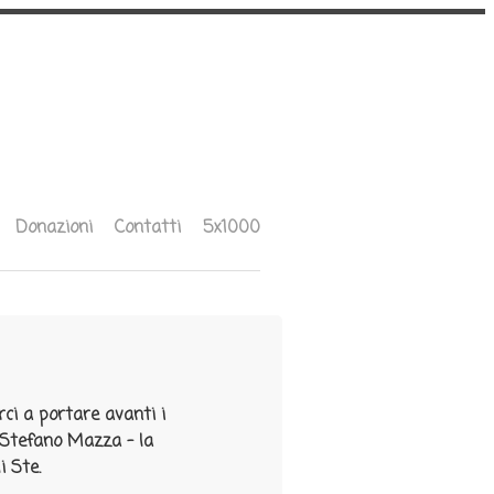
Donazioni
Contatti
5x1000
rci a portare avanti i
e Stefano Mazza - la
i Ste.