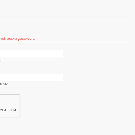
ttiva)
iedi nuova password
t.
tente.