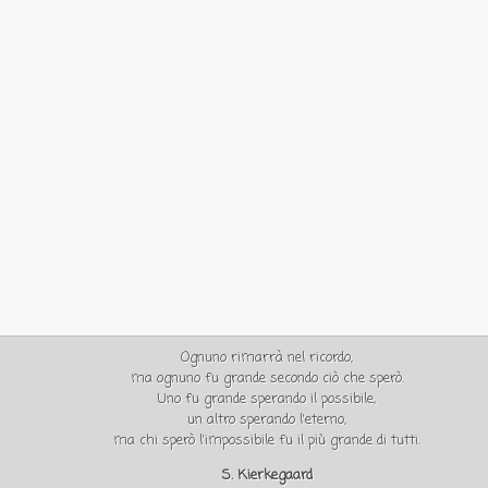
Ognuno rimarrà nel ricordo,
ma ognuno fu grande secondo ciò che sperò.
Uno fu grande sperando il possibile,
un altro sperando l'eterno,
ma chi sperò l'impossibile fu il più grande di tutti.
S. Kierkegaard