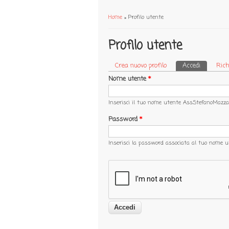
Home
» Profilo utente
Tu sei qui
Profilo utente
Crea nuovo profilo
Accedi
(scheda a
Rich
Schede primarie
Nome utente
*
Inserisci il tuo nome utente Ass.StefanoMazza.i
Password
*
Inserisci la password associata al tuo nome u