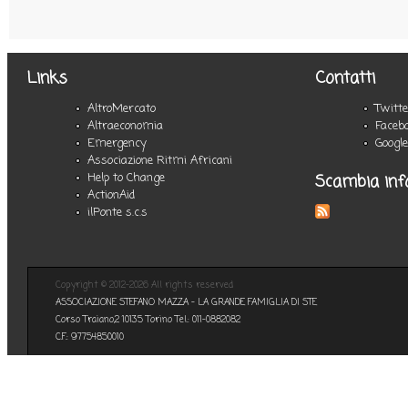
Links
Contatti
AltroMercato
Twitt
Altraeconomia
Faceb
Emergency
Googl
Associazione Ritmi Africani
Scambia inf
Help to Change
ActionAid
ilPonte s.c.s
Copyright © 2012-2026 All rights reserved
ASSOCIAZIONE STEFANO MAZZA - LA GRANDE FAMIGLIA DI STE
Corso Traiano,2 10135 Torino Tel.: 011-0882082
C.F.: 97754850010