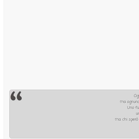
Og
ma ognuno 
Uno fu
u
ma chi sperò l