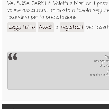
VALSUSA CARNI di Valetti e Merlino. I posti
volete assicurarvi un posto a tavola seguite 
locandina per la prenotazione.
Leggi tutto
Accedi
o
registrati
per inser
su 27 Novembre 2016 - Trippa di Moncalieri - Pranzo 
Og
ma ognuno 
Uno fu
u
ma chi sperò l