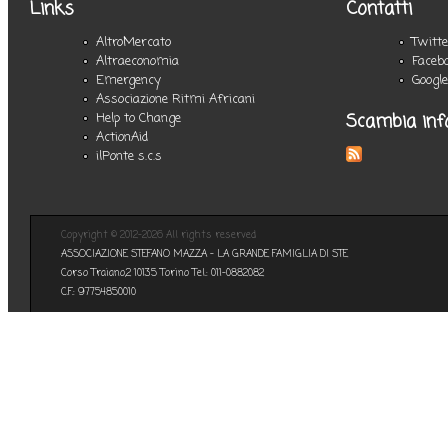
Links
Contatti
AltroMercato
Twitt
Altraeconomia
Faceb
Emergency
Googl
Associazione Ritmi Africani
Scambia inf
Help to Change
ActionAid
ilPonte s.c.s
Copyright © 2012-2026 All rights reserved
ASSOCIAZIONE STEFANO MAZZA - LA GRANDE FAMIGLIA DI STE
Corso Traiano,2 10135 Torino Tel.: 011-0882082
C.F.: 97754850010