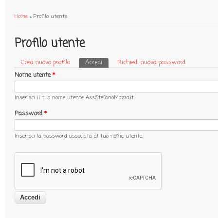
Home
» Profilo utente
Tu sei qui
Profilo utente
Crea nuovo profilo
Accedi
(scheda attiva)
Richiedi nuova password
Schede primarie
Nome utente
*
Inserisci il tuo nome utente Ass.StefanoMazza.it.
Password
*
Inserisci la password associata al tuo nome utente.