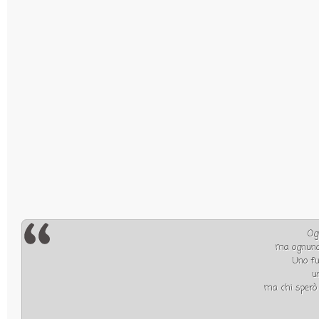
Og
ma ognuno 
Uno fu
u
ma chi sperò l