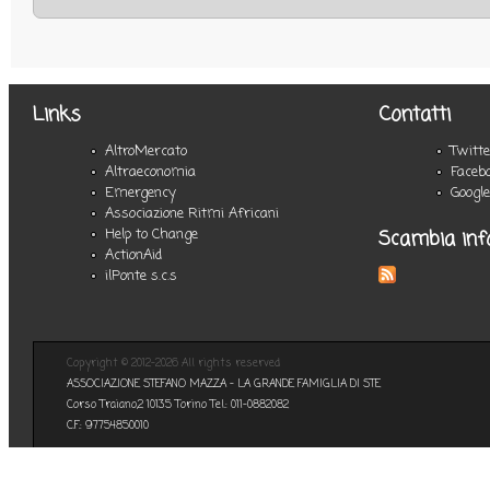
Links
Contatti
AltroMercato
Twitt
Altraeconomia
Faceb
Emergency
Googl
Associazione Ritmi Africani
Scambia inf
Help to Change
ActionAid
ilPonte s.c.s
Copyright © 2012-2026 All rights reserved
ASSOCIAZIONE STEFANO MAZZA - LA GRANDE FAMIGLIA DI STE
Corso Traiano,2 10135 Torino Tel.: 011-0882082
C.F.: 97754850010